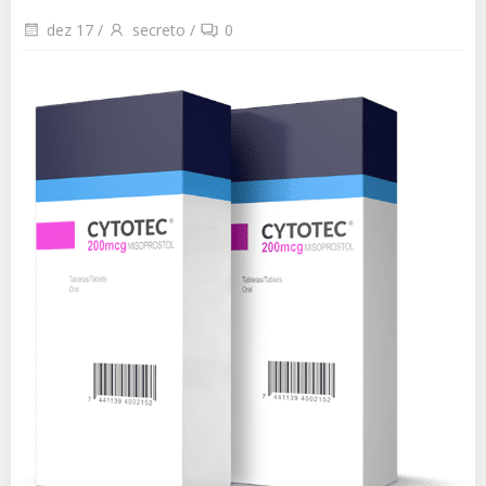
dez 17
/
secreto
/
0