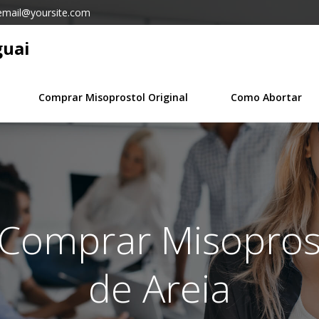
email@yoursite.com
guai
Comprar Misoprostol Original
Como Abortar
 Comprar Misopros
de Areia