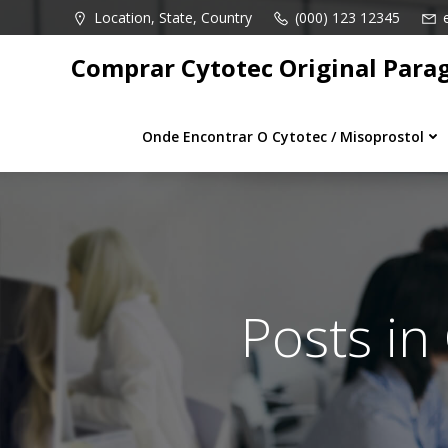
Pular
Location, State, Country
(000) 123 12345
para
o
Comprar Cytotec Original Para
conteúdo
Onde Encontrar O Cytotec / Misoprostol
Posts in