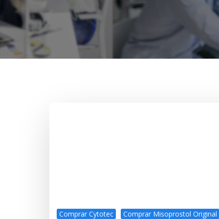
Comprar Cytotec
Comprar Misoprostol Original