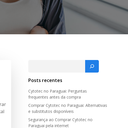
Pesquisar
Posts recentes
Cytotec no Paraguai: Perguntas
frequentes antes da compra
rar
Comprar Cytotec no Paraguai: Alternativas
al
e substitutos disponíveis
Segurança ao Comprar Cytotec no
Paraguai pela internet