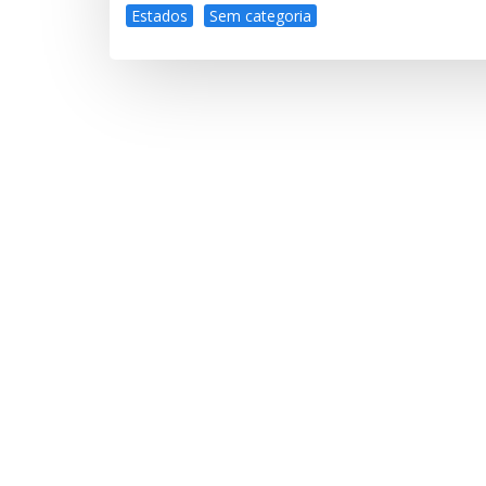
Estados
Sem categoria