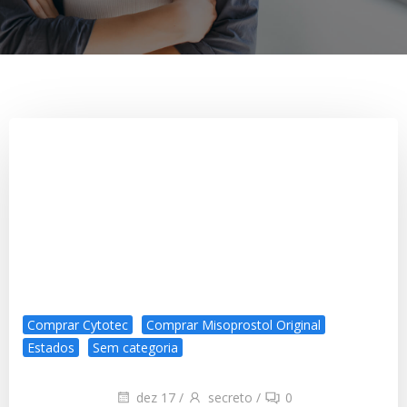
Comprar Cytotec
Comprar Misoprostol Original
Estados
Sem categoria
dez 17
/
secreto
/
0