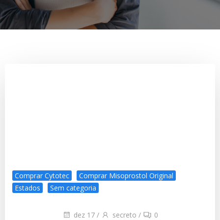
Comprar Cytotec
Comprar Misoprostol Original
Estados
Sem categoria
dez 17
/
secreto
/
0