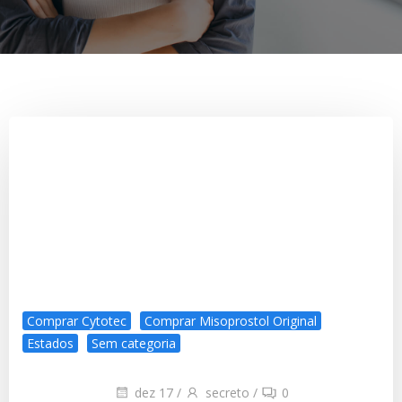
Comprar Cytotec
Comprar Misoprostol Original
Estados
Sem categoria
dez 17
/
secreto
/
0