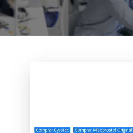
Comprar Cytotec
Comprar Misoprostol Original