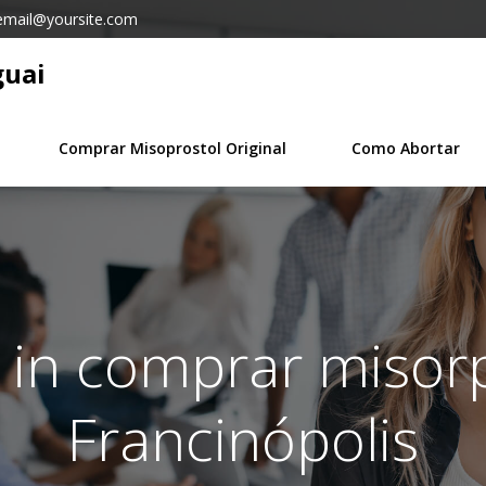
email@yoursite.com
guai
Comprar Misoprostol Original
Como Abortar
 in comprar misor
Francinópolis