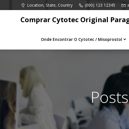
Pular
Location, State, Country
(000) 123 12345
para
o
Comprar Cytotec Original Para
conteúdo
Onde Encontrar O Cytotec / Misoprostol
Posts