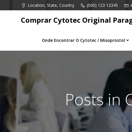
Pular
Location, State, Country
(000) 123 12345
para
o
Comprar Cytotec Original Para
conteúdo
Onde Encontrar O Cytotec / Misoprostol
Posts in