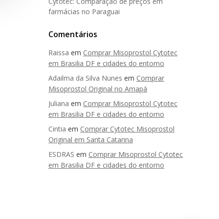
Cytotec: Comparação de preços em
farmácias no Paraguai
Comentários
Raissa
em
Comprar Misoprostol Cytotec
em Brasilia DF e cidades do entorno
Adailma da Silva Nunes
em
Comprar
Misoprostol Original no Amapá
Juliana
em
Comprar Misoprostol Cytotec
em Brasilia DF e cidades do entorno
Cintia
em
Comprar Cytotec Misoprostol
Original em Santa Catarina
ESDRAS
em
Comprar Misoprostol Cytotec
em Brasilia DF e cidades do entorno