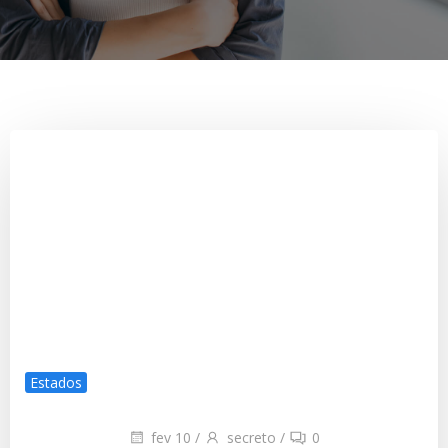
Estados
fev 10
/
secreto
/
0