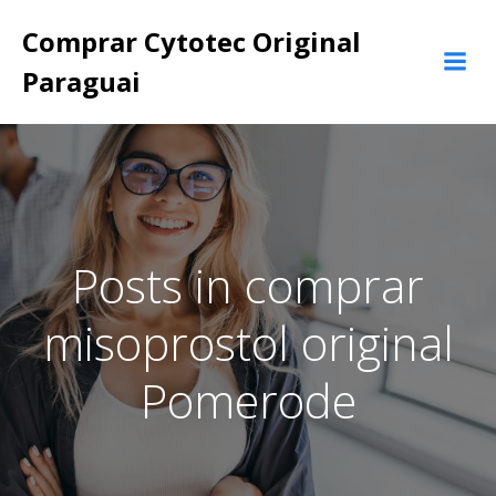
Pular
Comprar Cytotec Original
para
o
Paraguai
conteúdo
Posts in comprar
misoprostol original
Pomerode