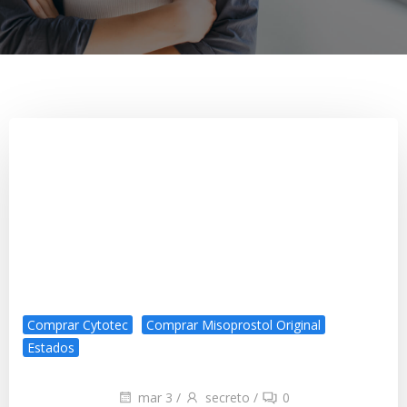
Comprar Cytotec
Comprar Misoprostol Original
Estados
mar 3
/
secreto
/
0