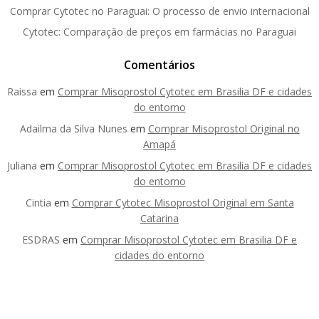
Comprar Cytotec no Paraguai: O processo de envio internacional
Cytotec: Comparação de preços em farmácias no Paraguai
Comentários
Raissa
em
Comprar Misoprostol Cytotec em Brasilia DF e cidades
do entorno
Adailma da Silva Nunes
em
Comprar Misoprostol Original no
Amapá
Juliana
em
Comprar Misoprostol Cytotec em Brasilia DF e cidades
do entorno
Cintia
em
Comprar Cytotec Misoprostol Original em Santa
Catarina
ESDRAS
em
Comprar Misoprostol Cytotec em Brasilia DF e
cidades do entorno