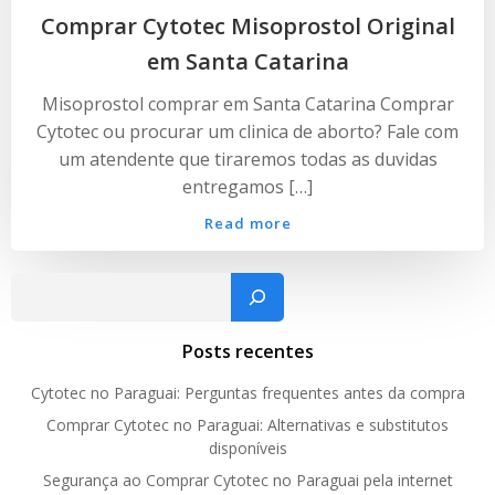
Comprar Cytotec Misoprostol Original
em Santa Catarina
Misoprostol comprar em Santa Catarina Comprar
Cytotec ou procurar um clinica de aborto? Fale com
um atendente que tiraremos todas as duvidas
entregamos […]
Read more
Pesquisar
Posts recentes
Cytotec no Paraguai: Perguntas frequentes antes da compra
Comprar Cytotec no Paraguai: Alternativas e substitutos
disponíveis
Segurança ao Comprar Cytotec no Paraguai pela internet