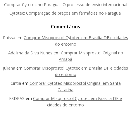
Comprar Cytotec no Paraguai: O processo de envio internacional
Cytotec: Comparação de preços em farmácias no Paraguai
Comentários
Raissa
em
Comprar Misoprostol Cytotec em Brasilia DF e cidades
do entorno
Adailma da Silva Nunes
em
Comprar Misoprostol Original no
Amapá
Juliana
em
Comprar Misoprostol Cytotec em Brasilia DF e cidades
do entorno
Cintia
em
Comprar Cytotec Misoprostol Original em Santa
Catarina
ESDRAS
em
Comprar Misoprostol Cytotec em Brasilia DF e
cidades do entorno