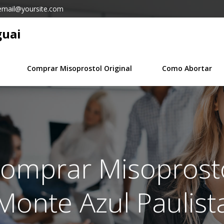
email@yoursite.com
guai
Comprar Misoprostol Original
Como Abortar
Comprar Misoprosto
Monte Azul Paulist