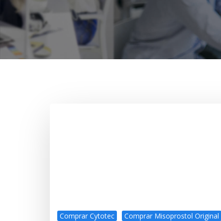
Comprar Cytotec
Comprar Misoprostol Original