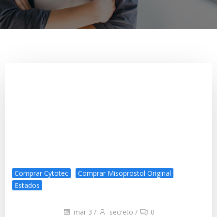
Comprar Cytotec
Comprar Misoprostol Original
Estados
mar 3
/
secreto
/
0