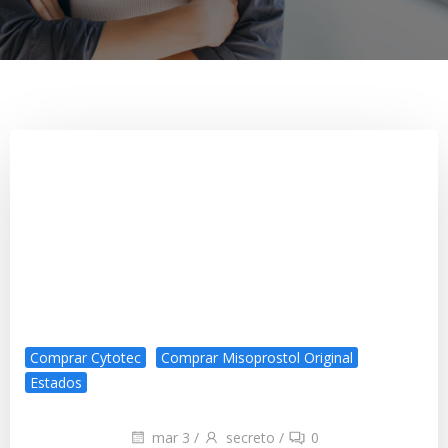
Comprar Cytotec
Comprar Misoprostol Original
Estados
mar 3
/
secreto
/
0