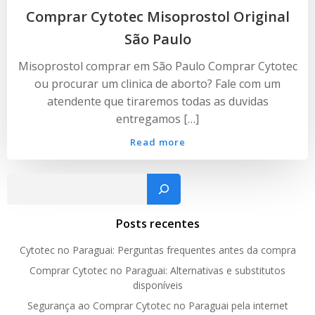
Comprar Cytotec Misoprostol Original
São Paulo
Misoprostol comprar em São Paulo Comprar Cytotec
ou procurar um clinica de aborto? Fale com um
atendente que tiraremos todas as duvidas
entregamos […]
Read more
Pesquisar
Posts recentes
Cytotec no Paraguai: Perguntas frequentes antes da compra
Comprar Cytotec no Paraguai: Alternativas e substitutos
disponíveis
Segurança ao Comprar Cytotec no Paraguai pela internet