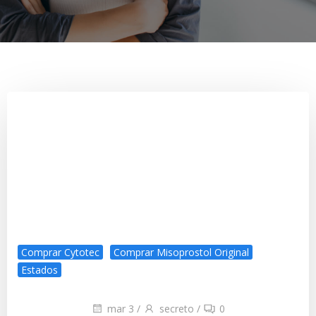
Comprar Cytotec
Comprar Misoprostol Original
Estados
mar 3
/
secreto
/
0