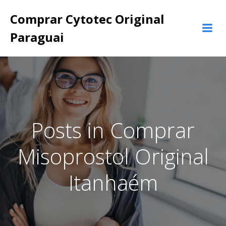
Pular
Comprar Cytotec Original
para
o
Paraguai
conteúdo
Posts in Comprar
Misoprostol Original
Itanhaém