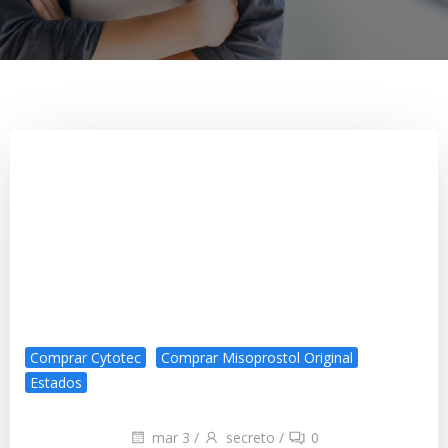
Comprar Cytotec
Comprar Misoprostol Original
Estados
mar 3
/
secreto
/
0