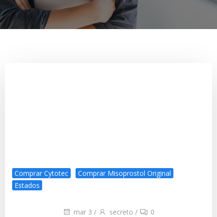
Comprar Cytotec
Comprar Misoprostol Original
Estados
mar 3
/
secreto
/
0