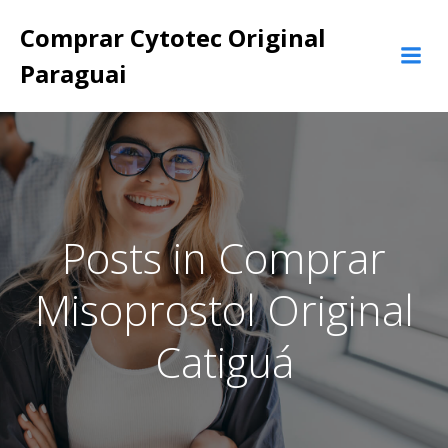
Pular
Comprar Cytotec Original
para
o
Paraguai
conteúdo
Posts in Comprar
Misoprostol Original
Catiguá