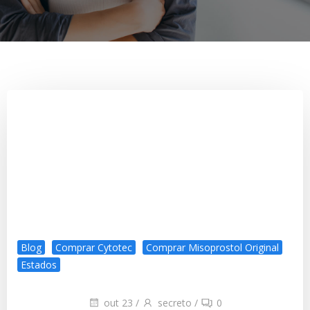
Blog
Comprar Cytotec
Comprar Misoprostol Original
Estados
out 23
/
secreto
/
0