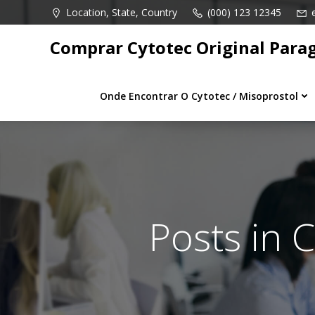
Pular
Location, State, Country
(000) 123 12345
para
o
Comprar Cytotec Original Para
conteúdo
Onde Encontrar O Cytotec / Misoprostol
Posts in 