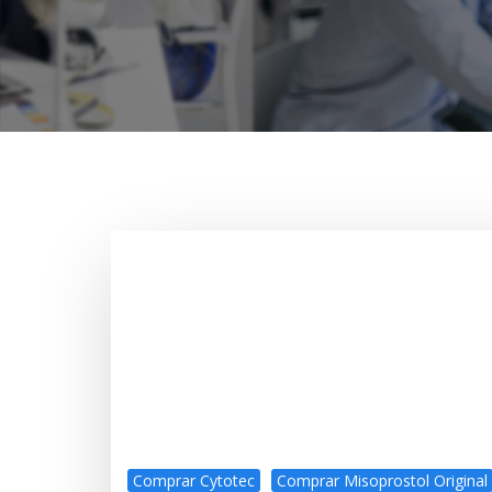
Comprar Cytotec
Comprar Misoprostol Original