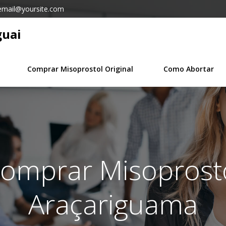
email@yoursite.com
guai
Comprar Misoprostol Original
Como Abortar
Comprar Misoprosto
Araçariguama