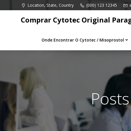
Pular
Location, State, Country
(000) 123 12345
para
o
Comprar Cytotec Original Para
conteúdo
Onde Encontrar O Cytotec / Misoprostol
Posts