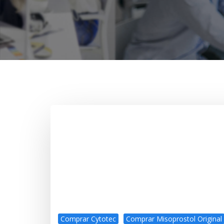
Comprar Cytotec
Comprar Misoprostol Original