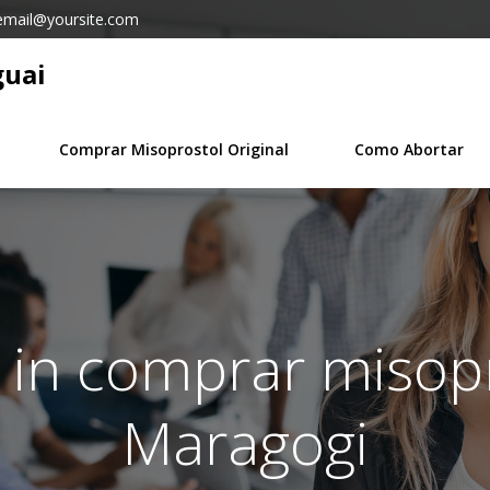
email@yoursite.com
guai
Comprar Misoprostol Original
Como Abortar
 in comprar misop
Maragogi