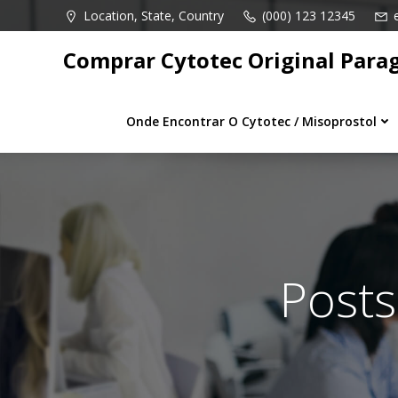
Pular
Location, State, Country
(000) 123 12345
para
o
Comprar Cytotec Original Para
conteúdo
Onde Encontrar O Cytotec / Misoprostol
Posts