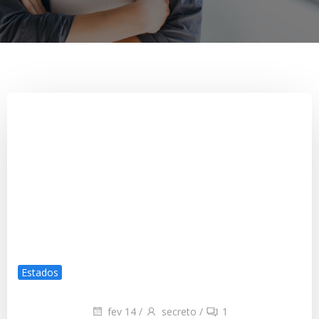
Estados
fev 14
/
secreto
/
1