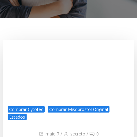
Comprar Cytotec
Comprar Misoprostol Original
Estados
maio 7
/
secreto
/
0