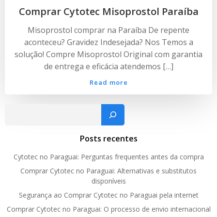
Comprar Cytotec Misoprostol Paraíba
Misoprostol comprar na Paraíba De repente
aconteceu? Gravidez Indesejada? Nos Temos a
solução! Compre Misoprostol Original com garantia
de entrega e eficácia atendemos […]
Read more
Pesquisar
Posts recentes
Cytotec no Paraguai: Perguntas frequentes antes da compra
Comprar Cytotec no Paraguai: Alternativas e substitutos
disponíveis
Segurança ao Comprar Cytotec no Paraguai pela internet
Comprar Cytotec no Paraguai: O processo de envio internacional