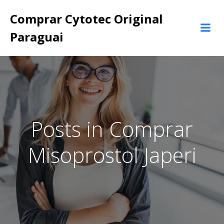
Pular
Comprar Cytotec Original
para
o
Paraguai
conteúdo
Posts in Comprar
Misoprostol Japeri