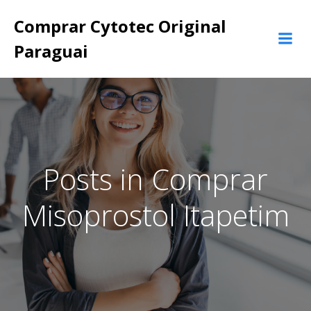
Pular
Comprar Cytotec Original
para
o
Paraguai
conteúdo
Posts in Comprar
Misoprostol Itapetim