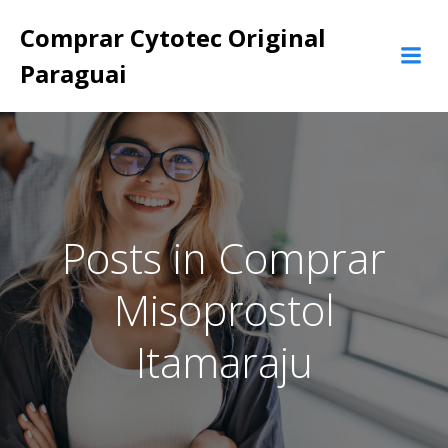
Pular
Comprar Cytotec Original
para
o
Paraguai
conteúdo
Posts in Comprar
Misoprostol
Itamaraju