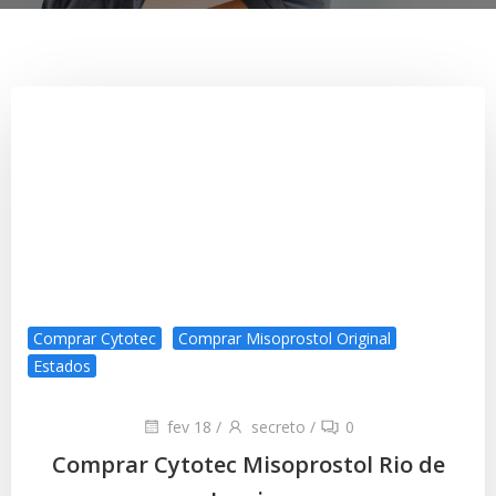
Comprar Cytotec
Comprar Misoprostol Original
Estados
fev 18
/
secreto
/
0
Comprar Cytotec Misoprostol Rio de