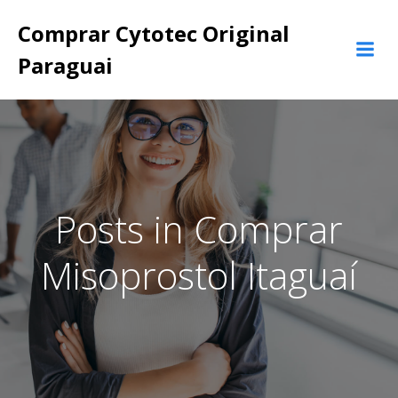
Pular
Comprar Cytotec Original
para
o
Paraguai
conteúdo
Posts in Comprar
Misoprostol Itaguaí