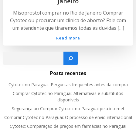
Janeiro
Misoprostol comprar no Rio de Janeiro Comprar
Cytotec ou procurar um clinica de aborto? Fale com
um atendente que tiraremos todas as duvidas […]
Read more
Pesquisar
Posts recentes
Cytotec no Paraguai: Perguntas frequentes antes da compra
Comprar Cytotec no Paraguai: Alternativas e substitutos
disponíveis
Segurança ao Comprar Cytotec no Paraguai pela internet
Comprar Cytotec no Paraguai: O processo de envio internacional
Cytotec: Comparação de preços em farmácias no Paraguai