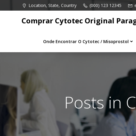
Pular
Location, State, Country
(000) 123 12345
para
o
Comprar Cytotec Original Para
conteúdo
Onde Encontrar O Cytotec / Misoprostol
Posts in 