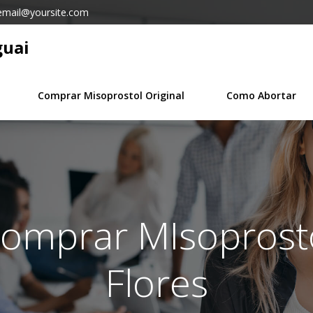
email@yoursite.com
guai
Comprar Misoprostol Original
Como Abortar
Comprar MIsoprosto
Flores