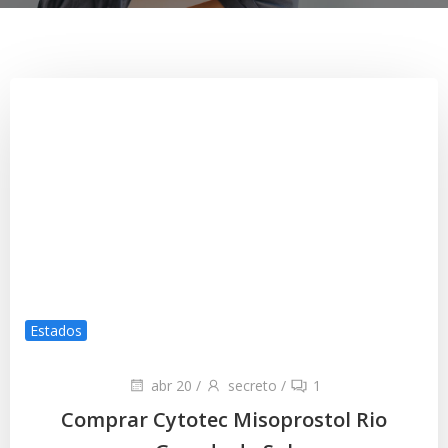
Estados
abr 20
/
secreto
/
1
Comprar Cytotec Misoprostol Rio