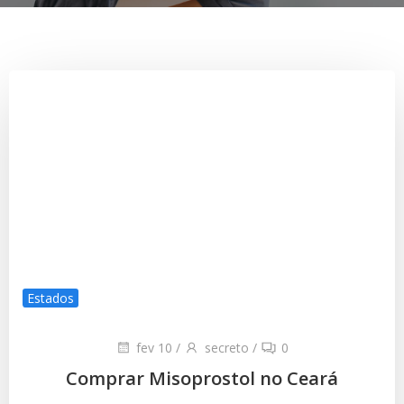
Estados
fev 10
/
secreto
/
0
Comprar Misoprostol no Ceará