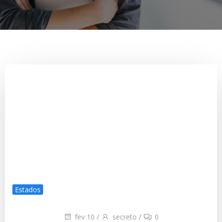
Estados
fev 10
/
secreto
/
0