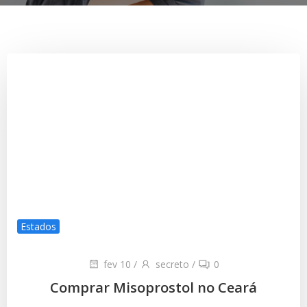
Estados
fev 10
/
secreto
/
0
Comprar Misoprostol no Ceará