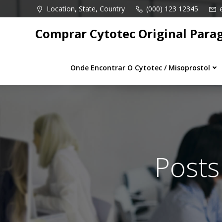
Pular
Location, State, Country
(000) 123 12345
para
o
Comprar Cytotec Original Para
conteúdo
Onde Encontrar O Cytotec / Misoprostol
Posts