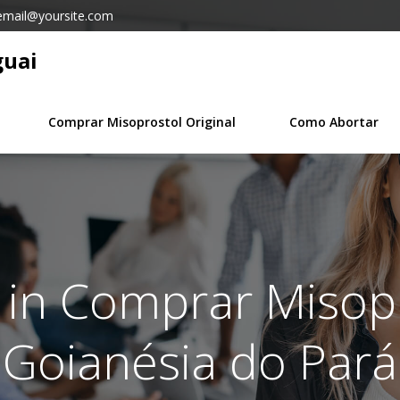
email@yoursite.com
guai
Comprar Misoprostol Original
Como Abortar
 in Comprar Misop
Goianésia do Pará