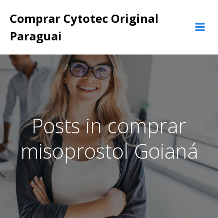
Pular
Comprar Cytotec Original
para
o
Paraguai
conteúdo
Posts in comprar
misoprostol Goianá