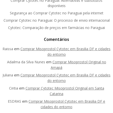
Comprar Cytotec no Paraguai: Alternativas e substitutos
disponíveis
Segurança ao Comprar Cytotec no Paraguai pela internet
Comprar Cytotec no Paraguai: O processo de envio internacional
Cytotec: Comparação de preços em farmácias no Paraguai
Comentários
Raissa
em
Comprar Misoprostol Cytotec em Brasilia DF e cidades
do entorno
Adailma da Silva Nunes
em
Comprar Misoprostol Original no
Amapá
Juliana
em
Comprar Misoprostol Cytotec em Brasilia DF e cidades
do entorno
Cintia
em
Comprar Cytotec Misoprostol Original em Santa
Catarina
ESDRAS
em
Comprar Misoprostol Cytotec em Brasilia DF e
cidades do entorno