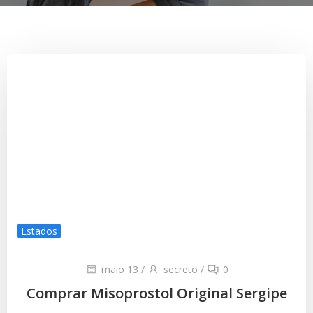
Estados
maio 13
/
secreto
/
0
Comprar Misoprostol Original Sergipe