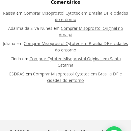
Comentários
Raissa
em
Comprar Misoprostol Cytotec em Brasilia DF e cidades
do entorno
Adailma da Silva Nunes
em
Comprar Misoprostol Original no
Amapá
Juliana
em
Comprar Misoprostol Cytotec em Brasilia DF e cidades
do entorno
Cintia
em
Comprar Cytotec Misoprostol Original em Santa
Catarina
ESDRAS
em
Comprar Misoprostol Cytotec em Brasilia DF e
cidades do entorno