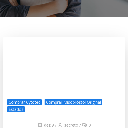
Comprar Cytotec
Comprar Misoprostol Original
Estados
dez 9
/
secreto
/
0