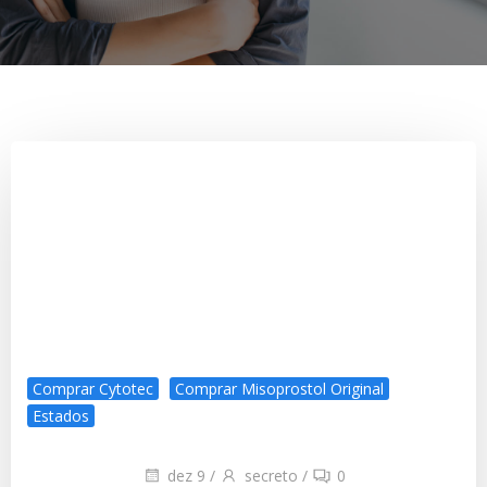
Comprar Cytotec
Comprar Misoprostol Original
Estados
dez 9
/
secreto
/
0