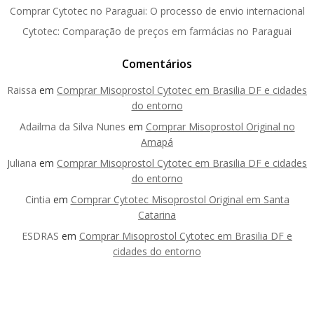
Comprar Cytotec no Paraguai: O processo de envio internacional
Cytotec: Comparação de preços em farmácias no Paraguai
Comentários
Raissa
em
Comprar Misoprostol Cytotec em Brasilia DF e cidades
do entorno
Adailma da Silva Nunes
em
Comprar Misoprostol Original no
Amapá
Juliana
em
Comprar Misoprostol Cytotec em Brasilia DF e cidades
do entorno
Cintia
em
Comprar Cytotec Misoprostol Original em Santa
Catarina
ESDRAS
em
Comprar Misoprostol Cytotec em Brasilia DF e
cidades do entorno