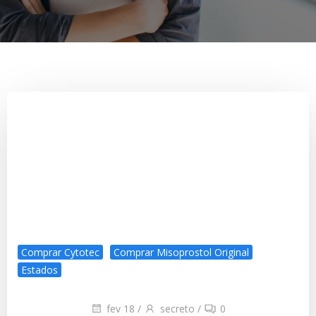
Comprar Cytotec
Comprar Misoprostol Original
Estados
fev 18
/
secreto
/
0