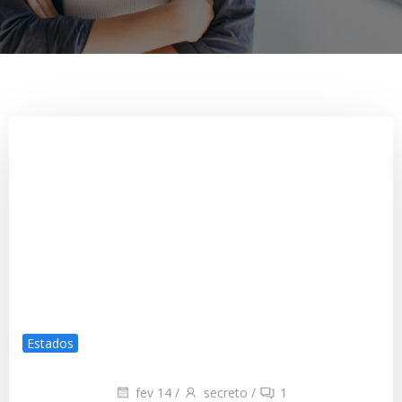
Estados
fev 14
/
secreto
/
1