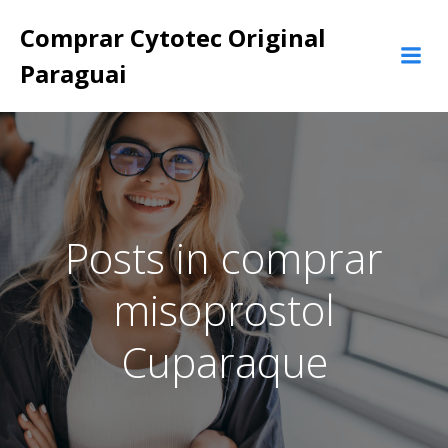
Pular
Comprar Cytotec Original
para
o
Paraguai
conteúdo
Posts in comprar
misoprostol
Cuparaque