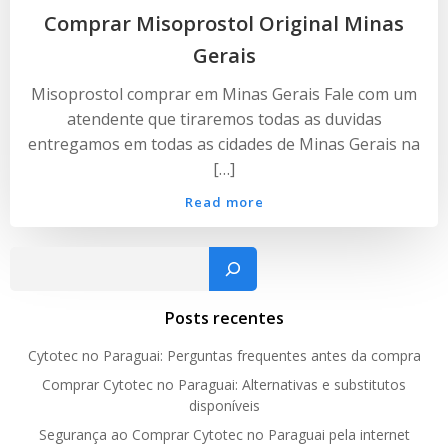
Comprar Misoprostol Original Minas
Gerais
Misoprostol comprar em Minas Gerais Fale com um
atendente que tiraremos todas as duvidas
entregamos em todas as cidades de Minas Gerais na
[…]
Read more
Pesquisar
Posts recentes
Cytotec no Paraguai: Perguntas frequentes antes da compra
Comprar Cytotec no Paraguai: Alternativas e substitutos
disponíveis
Segurança ao Comprar Cytotec no Paraguai pela internet