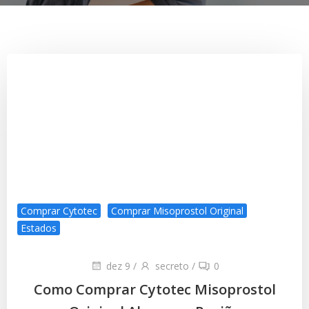
Comprar Cytotec
Comprar Misoprostol Original
Estados
dez 9
/
secreto
/
0
Como Comprar Cytotec Misoprostol