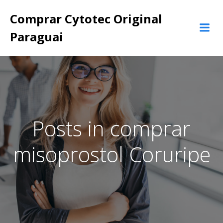
Pular
Comprar Cytotec Original
para
o
Paraguai
conteúdo
Posts in comprar
misoprostol Coruripe