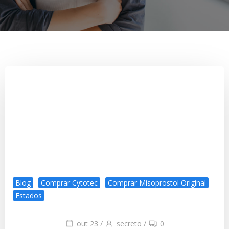
Blog
Comprar Cytotec
Comprar Misoprostol Original
Estados
out 23
/
secreto
/
0