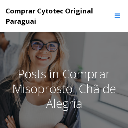
Pular
Comprar Cytotec Original
para
o
Paraguai
conteúdo
Posts in Comprar
Misoprostol Chã de
Alegria