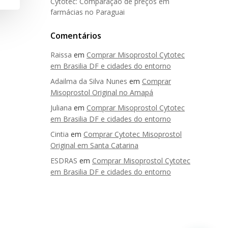
Cytotec: Comparação de preços em
farmácias no Paraguai
Comentários
Raissa
em
Comprar Misoprostol Cytotec
em Brasilia DF e cidades do entorno
Adailma da Silva Nunes
em
Comprar
Misoprostol Original no Amapá
Juliana
em
Comprar Misoprostol Cytotec
em Brasilia DF e cidades do entorno
Cintia
em
Comprar Cytotec Misoprostol
Original em Santa Catarina
ESDRAS
em
Comprar Misoprostol Cytotec
em Brasilia DF e cidades do entorno