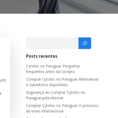
Pesquisar
Posts recentes
Cytotec no Paraguai: Perguntas
frequentes antes da compra
Comprar Cytotec no Paraguai: Alternativas
 um
e substitutos disponíveis
Segurança ao Comprar Cytotec no
s
Paraguai pela internet
Comprar Cytotec no Paraguai: O processo
de envio internacional