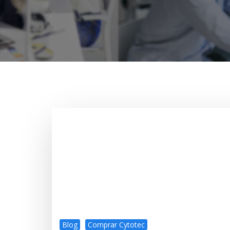
Blog
Comprar Cytotec