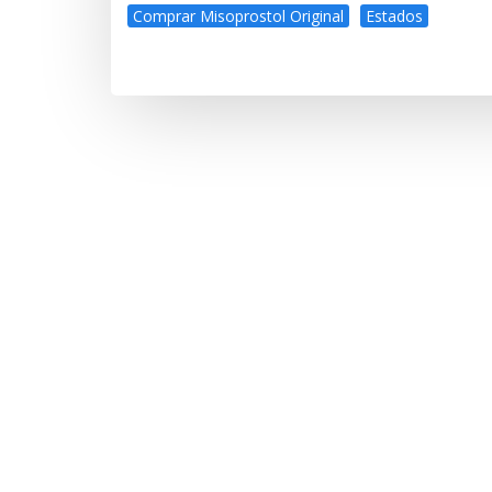
Comprar Misoprostol Original
Estados