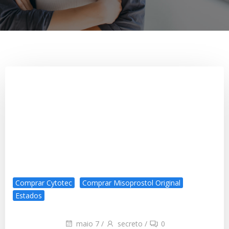
Comprar Cytotec
Comprar Misoprostol Original
Estados
maio 7
/
secreto
/
0