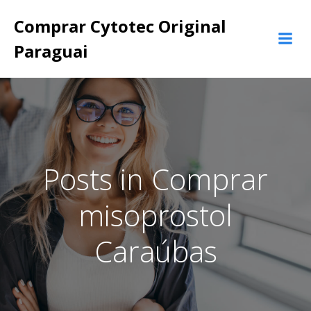
Pular
Comprar Cytotec Original
para
o
Paraguai
conteúdo
Posts in Comprar
misoprostol
Caraúbas